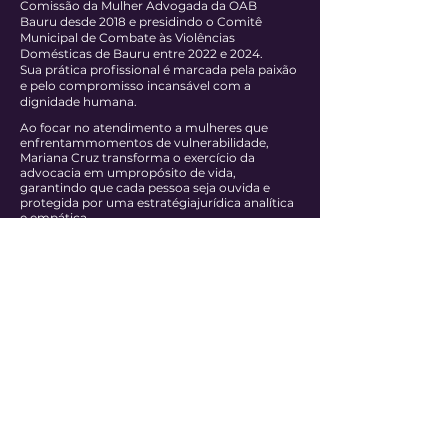
Comissão da Mulher Advogada da OAB
Bauru desde 2018 e presidindo o Comitê
Municipal de Combate às Violências
Domésticas de Bauru entre 2022 e 2024.
Sua prática profissional é marcada pela paixão
e pelo compromisso incansável com a
dignidade humana.
Ao focar no atendimento a mulheres que
enfrentammomentos de vulnerabilidade,
Mariana Cruz transforma o exercício da
advocacia em umpropósito de vida,
garantindo que cada pessoa seja ouvida e
protegida por uma estratégiajurídica analítica
e empática.
Como extensão de seu compromisso social,
atua como orientadorajurídica no projeto "E
Agora Maria?". No âmbito do Direito de
Família e Sucessões,integra uma rede de
apoio essencial que auxilia mulheres a
romperem ciclos de relaçõesabusivas,
oferecendo o suporte necessário para que
possam ressignificar suas histórias eretomar o
protagonismo de suas vidas.